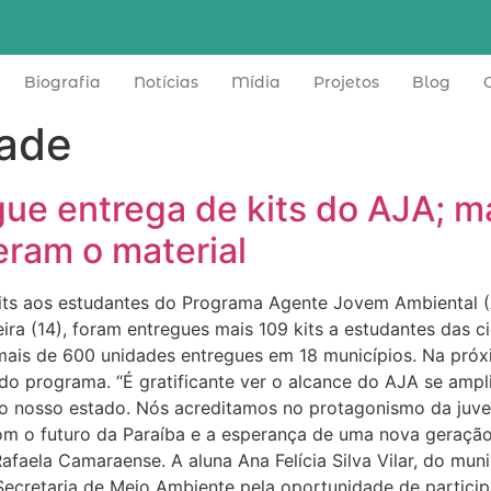
Biografia
Notícias
Mídia
Projetos
Blog
dade
ue entrega de kits do AJA; m
eram o material
ts aos estudantes do Programa Agente Jovem Ambiental (
ra (14), foram entregues mais 109 kits a estudantes das c
mais de 600 unidades entregues em 18 municípios. Na próxi
do programa. “É gratificante ver o alcance do AJA se amp
do nosso estado. Nós acreditamos no protagonismo da juve
m o futuro da Paraíba e a esperança de uma nova geraçã
Rafaela Camaraense. A aluna Ana Felícia Silva Vilar, do mu
ecretaria de Meio Ambiente pela oportunidade de particip