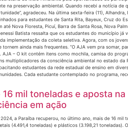
e na preservação ambiental. Quando recebi a notícia de qu
tunidade”, agradeceu. Na última sexta-feira (11), Alhandra,
minhados para estudantes de Santa Rita, Bayeux, Cruz do Es
m até Nova Floresta, Picuí, Barra de Santa Rosa, Nova Palm
Genessi Batista ressalta que os estudantes do município já
da implementação da coleta seletiva. Agora, com os jovens
se tornem ainda mais frequentes. “O AJA vem pra somar, pa
ou. AJA – O kit contém itens como mochila, camisa do prog
ens multiplicadores da consciência ambiental no estado da
apacitando estudantes da rede estadual de ensino em diver
unidades. Cada estudante contemplado no programa, rece
e 16 mil toneladas e aposta n
ciência em ação
, a Paraíba recuperou, no último ano, mais de 16 mil tone
tais (4.491,4 toneladas) e plásticos (3.198,21 toneladas). 