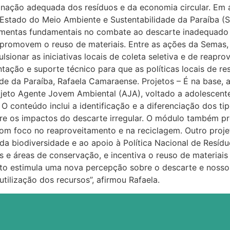
inação adequada dos resíduos e da economia circular. Em 
e Estado do Meio Ambiente e Sustentabilidade da Paraíba (
amentas fundamentais no combate ao descarte inadequado 
promovem o reuso de materiais. Entre as ações da Semas, 
lsionar as iniciativas locais de coleta seletiva e de reap
ação e suporte técnico para que as políticas locais de res
ade da Paraíba, Rafaela Camaraense. Projetos – É na base,
ojeto Agente Jovem Ambiental (AJA), voltado a adolescent
O conteúdo inclui a identificação e a diferenciação dos tip
obre os impactos do descarte irregular. O módulo também p
om foco no reaproveitamento e na reciclagem. Outro projet
a biodiversidade e ao apoio à Política Nacional de Resídu
as e áreas de conservação, e incentiva o reuso de materia
jeto estimula uma nova percepção sobre o descarte e nosso
utilização dos recursos”, afirmou Rafaela.