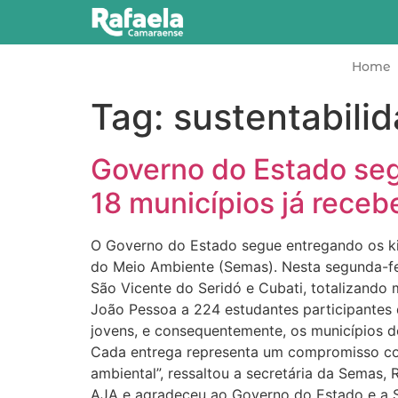
o
conteúdo
Home
Tag:
sustentabili
Governo do Estado seg
18 municípios já receb
O Governo do Estado segue entregando os ki
do Meio Ambiente (Semas). Nesta segunda-fei
São Vicente do Seridó e Cubati, totalizando 
João Pessoa a 224 estudantes participantes 
jovens, e consequentemente, os municípios 
Cada entrega representa um compromisso co
ambiental”, ressaltou a secretária da Semas, 
AJA e agradeceu ao Governo do Estado e a S